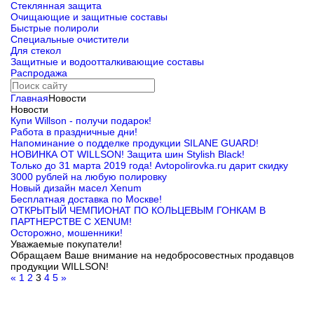
Стеклянная защита
Очищающие и защитные составы
Быстрые полироли
Специальные очистители
Для стекол
Защитные и водоотталкивающие составы
Распродажа
Главная
Новости
Новости
Купи Willson - получи подарок!
Работа в праздничные дни!
Напоминание о подделке продукции SILANE GUARD!
НОВИНКА ОТ WILLSON! Защита шин Stylish Black!
Только до 31 марта 2019 года! Avtopolirovka.ru дарит скидку
3000 рублей на любую полировку
Новый дизайн масел Xenum
Бесплатная доставка по Москве!
ОТКРЫТЫЙ ЧЕМПИОНАТ ПО КОЛЬЦЕВЫМ ГОНКАМ В
ПАРТНЕРСТВЕ С XENUM!
Осторожно, мошенники!
Уважаемые покупатели!
Обращаем Ваше внимание на недобросовестных продавцов
продукции WILLSON!
«
1
2
3
4
5
»