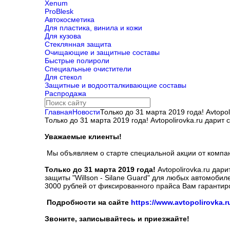
Xenum
ProBlesk
Автокосметика
Для пластика, винила и кожи
Для кузова
Стеклянная защита
Очищающие и защитные составы
Быстрые полироли
Специальные очистители
Для стекол
Защитные и водоотталкивающие составы
Распродажа
Главная
Новости
Только до 31 марта 2019 года! Avtopo
Только до 31 марта 2019 года! Avtopolirovka.ru дарит
Уважаемые клиенты!
Мы объявляем о старте специальной акции от компан
Только до 31 марта 2019 года!
Avtopolirovka.ru да
защиты "Willson - Silane Guard" для любых автомоби
3000 рублей от фиксированного прайса Вам гарантир
Подробности на сайте
https://www.avtopolirovka.r
Звоните, записывайтесь и приезжайте!