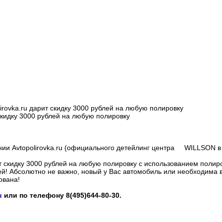
lirovka.ru дарит скидку 3000 рублей на любую полировку
 скидку 3000 рублей на любую полировку
ии Avtopolirovka.ru (официального детейлинг центра WILLSON в
рит скидку 3000 рублей на любую полировку с использованием полир
лей! Абсолютно не важно, новый у Вас автомобиль или необходима в
ована!
u
или по телефону 8(495)644-80-30.