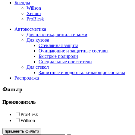
Бренды
Willson
Xenum
ProBlesk
Автокосметика
Для пластика, винила и кожи
Для кузова
Стеклянная защита
Очищающие и защитные составы
Быстрые полироли
Специальные очистители
Для стекол
Защитные и водоотталкивающие составы
Распродажа
Фильтр
Производитель
ProBlesk
Willson
применить фильтр