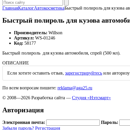
Главная
Каталог
Автокосметика
Быстрый полироль для кузова ав
Быстрый полироль для кузова автомобил
Производитель:
Willson
Артикул:
WS-01246
Код:
58177
Быстрый полироль для кузова автомобиля, спрей (500 мл).
ОПИСАНИЕ
Если хотите оставить отзыв,
зарегистрируйтесь
или
авторизу
По всем вопросам пишите:
reklama@aga25.ru
© 2008—2026
Разработка сайта —
Студия «Нэтсмарт»
Авторизация
Электронная почта:
Пароль:
Забыли пароль?
Регистрация